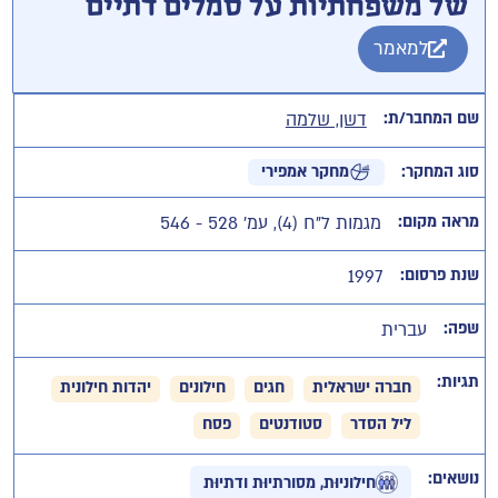
של משפחתיות על סמלים דתיים
למאמר
שם המחבר/ת:
דשן, שלמה
סוג המחקר:
מחקר אמפירי
מראה מקום:
מגמות ל"ח (4), עמ' 528 - 546
שנת פרסום:
1997
שפה:
עברית
תגיות:
חברה ישראלית
חגים
חילונים
יהדות חילונית
ליל הסדר
סטודנטים
פסח
נושאים:
חילוניוּת, מסורתיוּת ודתיוּת