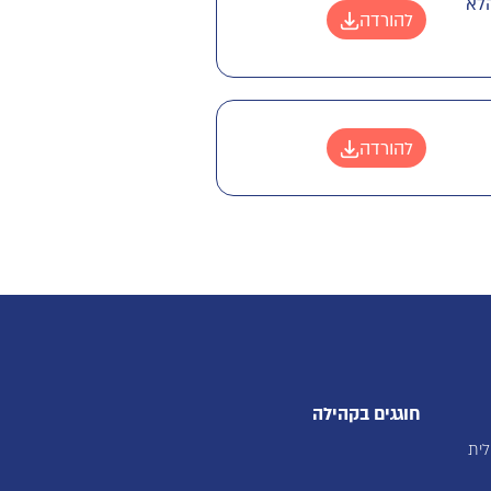
הלא
להורדה
להורדה
חוגגים בקהילה
לית