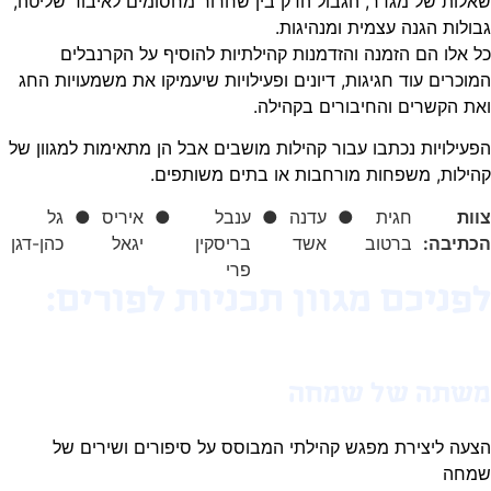
לות של מגדר, הגבול הדק בין שחרור מחסומים לאיבוד שליטה,
ולות הגנה עצמית ומנהיגות.
 אלו הם הזמנה והזדמנות קהילתיות להוסיף על הקרנבלים
וכרים עוד חגיגות, דיונים ופעילויות שיעמיקו את משמעויות החג
ת הקשרים והחיבורים בקהילה.
עילויות נכתבו עבור קהילות מושבים אבל הן מתאימות למגוון של
ילות, משפחות מורחבות או בתים משותפים.
ות
חגית
●
עדנה
●
ענבל
●
איריס
●
גל
תיבה:
ברטוב
אשד
בריסקין
יגאל
כהן-דגן
פרי
פניכם מגוון תכניות לפורים:
שתה של שמחה
עה ליצירת מפגש קהילתי המבוסס על סיפורים ושירים של
מחה