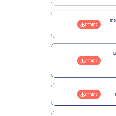
זתו
להורדה
ם
להורדה
להורדה