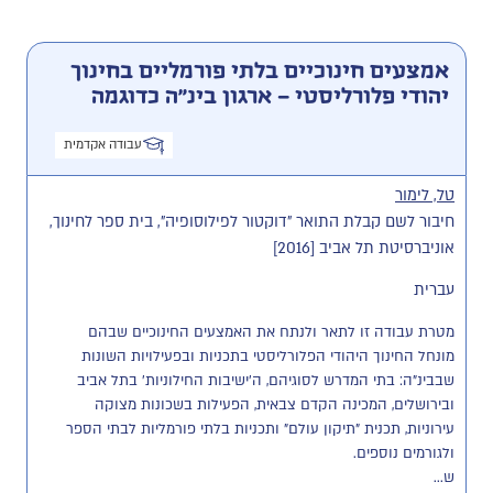
אמצעים חינוכיים בלתי פורמליים בחינוך
יהודי פלורליסטי – ארגון בינ"ה כדוגמה
עבודה אקדמית
טל, לימור
חיבור לשם קבלת התואר "דוקטור לפילוסופיה", בית ספר לחינוך,
אוניברסיטת תל אביב [2016]
עברית
מטרת עבודה זו לתאר ולנתח את האמצעים החינוכיים שבהם 
מונחל החינוך היהודי הפלורליסטי בתכניות ובפעילויות השונות 
שבבינ"ה: בתי המדרש לסוגיהם, ה'ישיבות החילוניות' בתל אביב 
ובירושלים, המכינה הקדם צבאית, הפעילות בשכונות מצוקה 
עירוניות, תכנית "תיקון עולם" ותכניות בלתי פורמליות לבתי הספר 
ש...