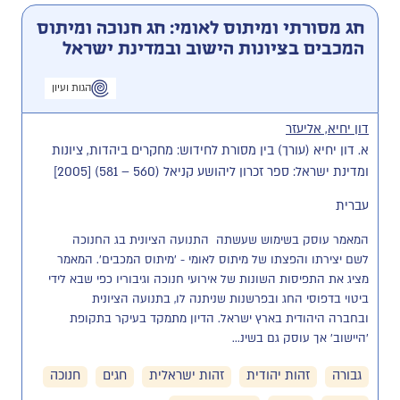
חג מסורתי ומיתוס לאומי: חג חנוכה ומיתוס
המכבים בציונות הישוב ובמדינת ישראל
הגות ועיון
דון יחיא, אליעזר
א. דון יחיא (עורך) בין מסורת לחידוש: מחקרים ביהדות, ציונות
ומדינת ישראל: ספר זכרון ליהושע קניאל (560 – 581) [2005]
עברית
המאמר עוסק בשימוש שעשתה  התנועה הציונית בג החנוכה 
לשם יצירתו והפצתו של מיתוס לאומי - 'מיתוס המכבים'. המאמר 
מציג את התפיסות השונות של אירועי חנוכה וגיבוריו כפי שבא לידי 
ביטוי בדפוסי החג ובפרשנות שניתנה לו, בתנועה הציונית  
ובחברה היהודית בארץ ישראל. הדיון מתמקד בעיקר בתקופת 
'היישוב' אך עוסק גם בשינ...
גבורה
זהות יהודית
זהות ישראלית
חגים
חנוכה