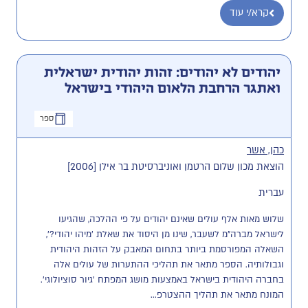
קרא/י עוד
יהודים לא יהודים: זהות יהודית ישראלית
ואתגר הרחבת הלאום היהודי בישראל
ספר
כהן, אשר
הוצאת מכון שלום הרטמן ואוניברסיטת בר אילן [2006]
עברית
שלוש מאות אלף עולים שאינם יהודים על פי ההלכה, שהגיעו 
לישראל מברה"מ לשעבר, שינו מן היסוד את שאלת 'מיהו יהודי?', 
השאלה המפורסמת ביותר בתחום המאבק על הזהות היהודית 
וגבולותיה. הספר מתאר את תהליכי ההתערות של עולים אלה 
בחברה היהודית בישראל באמצעות מושג המפתח 'גיור סוציולוגי'. 
המונח מתאר את תהליך ההצטרפ...