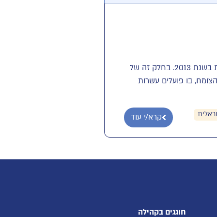
דוח זה הוא החלק התיאורטי של דוח נרחב שנערך ונכתב על ידי 'מידות' בהזמנת קרנות פילנטרופיות בשנת 2013. בחלק זה של
צומח, בו פועלים עשרות
ראלית
קרא/י עוד
חוגגים בקהילה