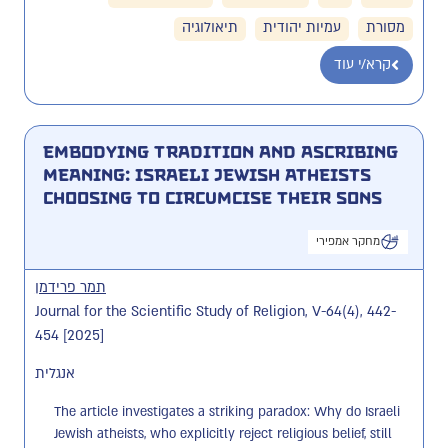
מסורת
עמיות יהודית
תיאולוגיה
קרא/י עוד
Embodying Tradition and Ascribing
Meaning: Israeli Jewish Atheists
Choosing to Circumcise Their Sons
מחקר אמפירי
תמר פרידמן
Journal for the Scientific Study of Religion, V-64(4), 442-
454 [2025]
אנגלית
The article investigates a striking paradox: Why do Israeli 
Jewish atheists, who explicitly reject religious belief, still 