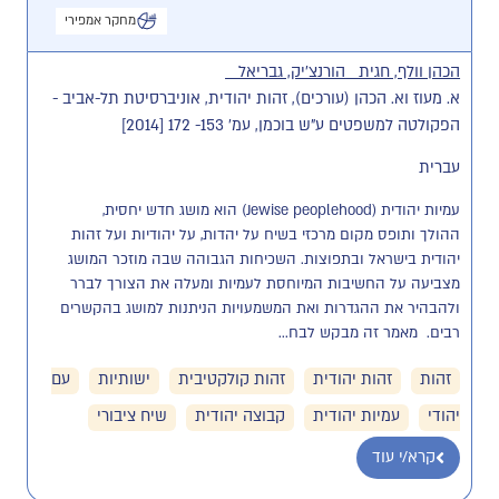
מחקר אמפירי
הכהן וולף, חגית
הורנצ'יק, גבריאל
א. מעוז וא. הכהן (עורכים), זהות יהודית, אוניברסיטת תל-אביב -
הפקולטה למשפטים ע"ש בוכמן, עמ' 153- 172 [2014]
עברית
עמיות יהודית (Jewise peoplehood) הוא מושג חדש יחסית, 
ההולך ותופס מקום מרכזי בשיח על יהדות, על יהודיות ועל זהות 
יהודית בישראל ובתפוצות. השכיחות הגבוהה שבה מוזכר המושג 
מצביעה על החשיבות המיוחסת לעמיות ומעלה את הצורך לברר 
ולהבהיר את ההגדרות ואת המשמעויות הניתנות למושג בהקשרים 
רבים.  מאמר זה מבקש לבח...
זהות
זהות יהודית
זהות קולקטיבית
ישותיות
עם
יהודי
עמיות יהודית
קבוצה יהודית
שיח ציבורי
קרא/י עוד