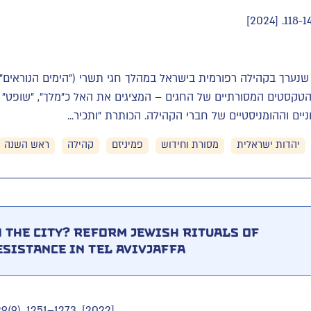
נערך בקהילה רפורמית בישראל במהלך חגי תשרי ("הימים הנוראים"). 
טקסטים המסורתיים של החגים – המציגים את האל כ"מלך", "שופט" 
וניים וההומניסטיים של חברי הקהילה. הכותרת "ותכיר...
יהדות ישראלית
מסורת וחידוש
פמיניזם
קהילה
ראש השנה
 the city? Reform Jewish rituals of
sistance in Tel AvivJaffa
9(9), 1251–1273. [2022]