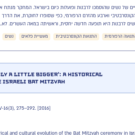
ים של נשים שהוסמכו לרבנות ופועלות כיום בישראל. המחקר מנתח א
קונסרבטיבי וארבע מהזרם הרפורמי, כפי שסופרו לחוקרת, את הדרך 
ים לרבנות היא תופעה חדשה יחסית, וראשיתה במאה העשרים. לא...
תנועה הרפורמית
התנועת הקונסרבטיבית
מעשיית פלאים
נשים
nly a Little Bigger’: A Historical
 Israeli Bat Mitzvah
V-16(3), 275–292. [2016]
rical and cultural evolution of the Bat Mitzvah ceremony in Isra