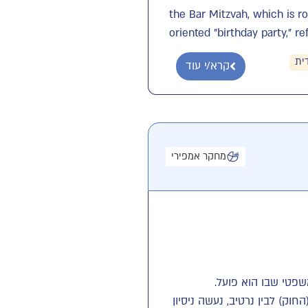
the Bar Mitzvah, which is r
oriented "birthday party," re
ית
קרא/י עוד
מחקר אמפירי
פטי שבו הוא פועל.
וק) לבין נרטיב, נעשה ניסיון