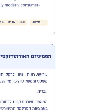
ively modern, consumer-
בת מצווה
זהות יהודית-ישרא
הפמיניזם האורתודוקסי ה
עיר-שי, רונית
ציון וולדקס, תנ
משפט וממשל טו,1-2, עמ' 233-327 [2013]
עברית
המאמר משרטט קווים לדמותו 
באמצעות הפריזמה התיאורטית ש