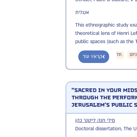
אנגלית
This ethnographic study exa
theoretical lens of Henri L
public spaces (such as the Te
יזם
תל
קרא/י עוד
"Sacred in Your Mids
through the Perform
Jerusalem's Public 
מילי חנה לייטנר כהן
Doctoral dissertation, The 