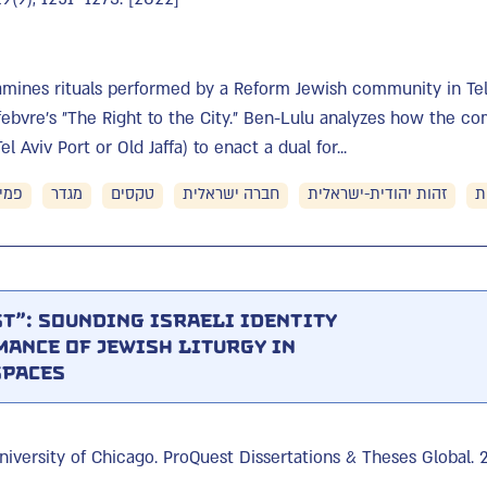
mines rituals performed by a Reform Jewish community in Tel 
efebvre’s "The Right to the City." Ben-Lulu analyzes how the c
l Aviv Port or Old Jaffa) to enact a dual for...
ת
זהות יהודית-ישראלית
חברה ישראלית
טקסים
מגדר
פמינ
t": Sounding Israeli Identity
ance of Jewish Liturgy in
Spaces
University of Chicago. ProQuest Dissertations & Theses Global.