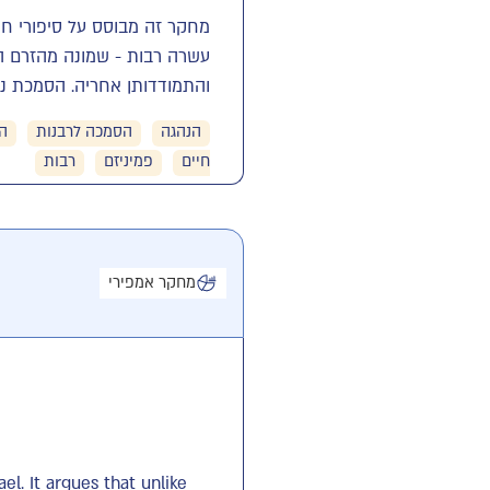
מחקר זה מבוסס על סיפורי חי
עשרה רבות - שמונה מהזרם ה
והתמודדותן אחריה. הסמכת נש
הנהגה
הסמכה לרבנות
ה
חיים
פמיניזם
רבות
מחקר אמפירי
el. It argues that unlike