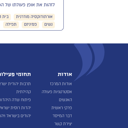
לזהות את אופן פעולתו של הפמ
אורתודוקסיה מודרנית
בית 
נשים
פמיניזם
תפילה
אודות
תחומי פעילות
אודות המרכז
תרבות יהודית ישרא
אסטרטגיות פעולה
קהילתית
האנשים
פיתוח שדה היהדות
פרקי ראשית
יהדות רוסית ישראל
דבר המייסד
יהודים בישראל ויהו
יצירת קשר