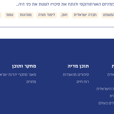
יניזם האורתודוקסי ולנתח את סיכוייו לשנות את פני היה...
המשפט
חברה ישראלית
חוק
לימוד תורה
מנהיגות
נומוז
תוכן מדיה
מחקר ותוכן
לית
סיפורים מהאגדות
מאגר מחקרי יהדות ישרא
רוח חיים
מחניים
 הישראלית
ית
דים בעולם