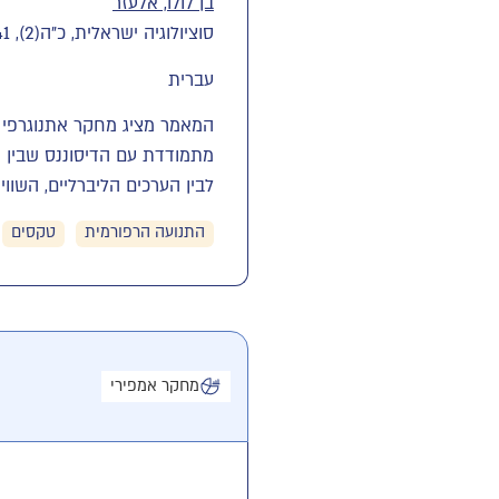
בן לולו, אלעזר
סוציולוגיה ישראלית, כ"ה(2), 118-141. [2024]
עברית
המאמר מציג מחקר אתנוגרפי ש
מתמודדת עם הדיסוננס שבין ה
לבין הערכים הליברליים, השווי
התנועה הרפורמית
טקסים
מחקר אמפירי