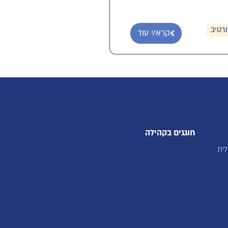
נרטיב
קרא/י עוד
חוגגים בקהילה
לית