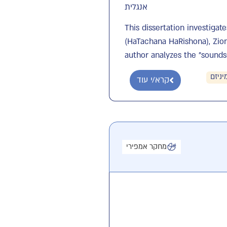
אנגלית
This dissertation investigat
(HaTachana HaRishona), Zion
author analyzes the "sounds
יניזם
קרא/י עוד
מחקר אמפירי