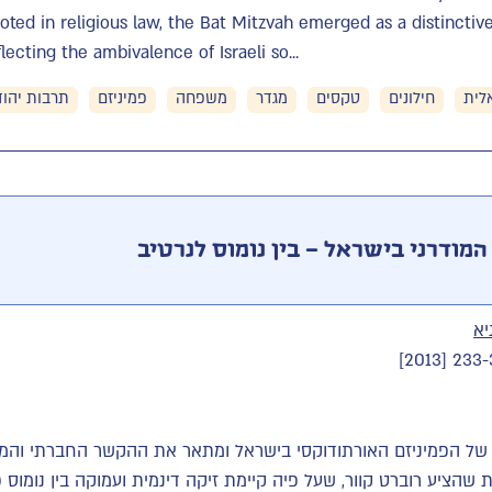
ooted in religious law, the Bat Mitzvah emerged as a distinct
flecting the ambivalence of Israeli so...
לית
חילונים
טקסים
מגדר
משפחה
פמיניזם
תרבות יהוד
מודרני בישראל – בין נומוס לנרטיב
יא
של הפמיניזם האורתודוקסי בישראל ומתאר את ההקשר החברתי והמש
הציע רוברט קוור, שעל פיה קיימת זיקה דינמית ועמוקה בין נומוס (הח