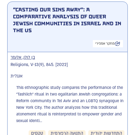
“Casting Our Sins Away”: A
Comparative Analysis of Queer
Jewish Communities in Israel and in
the US
מחקר אמפירי
בן לולו, אלעזר
Religions, V-13(9), 845. [2022]
אנגלית
This ethnographic study compares the performance of the 
"Tashlich" ritual in two egalitarian Jewish congregations: a 
Reform community in Tel Aviv and an LGBTQ synagogue in 
New York City. The author analyzes how this traditional 
atonement ritual is reinterpreted to empower gender and 
sexual identi...
התחדשות יהודית
התנועה הרפורמית
טקסים