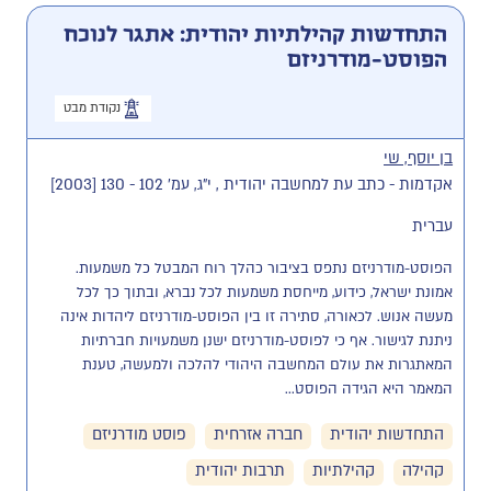
התחדשות קהילתיות יהודית: אתגר לנוכח
הפוסט-מודרניזם
נקודת מבט
בן יוסף, שי
אקדמות - כתב עת למחשבה יהודית , י"ג, עמ' 102 - 130 [2003]
עברית
הפוסט-מודרניזם נתפס בציבור כהלך רוח המבטל כל משמעות. 
אמונת ישראל, כידוע, מייחסת משמעות לכל נברא, ובתוך כך לכל 
מעשה אנוש. לכאורה, סתירה זו בין הפוסט-מודרניזם ליהדות אינה 
ניתנת לגישור. אף כי לפוסט-מודרניזם ישנן משמעויות חברתיות 
המאתגרות את עולם המחשבה היהודי להלכה ולמעשה, טענת 
המאמר היא הגידה הפוסט...
התחדשות יהודית
חברה אזרחית
פוסט מודרניזם
קהילה
קהילתיות
תרבות יהודית