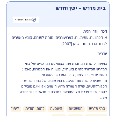
בית מדרש – ישן וחדש
מחקר אמפירי
הכהן וולף, חגית
א. הכהן , ח. עמית, וח. באר(עורכים) מנחה למנחם: קובץ מאמרים
לכבוד הרב מנחם הכהן [2007]
עברית
במאמר סוקרת המחברת את המאפיינים המרכזיים של בתי 
המדרש הפלורליסטיים בישראל, ומשווה את המטרות, מאפייני 
תוך שהיא סוקרת את ההישגים המרשימים של בתי המדרש 
הפלורליסטיים, עולה השאלה מדוע הישגים אלו אינם מובילים 
להתפשטות ניכרת של התופעה בחברה הישראלית, ולהרחבה 
של...
בתי מדרש
המשכיות
השפעה
זהות יהודית
לימוד