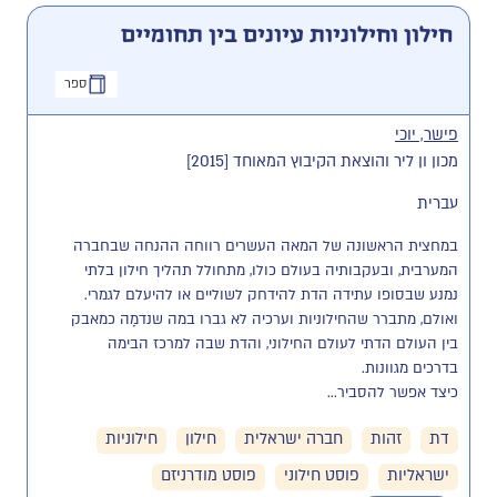
חילון וחילוניות עיונים בין תחומיים
ספר
פישר, יוכי
מכון ון ליר והוצאת הקיבוץ המאוחד [2015]
עברית
במחצית הראשונה של המאה העשרים רווחה ההנחה שבחברה 
המערבית, ובעקבותיה בעולם כולו, מתחולל תהליך חילון בלתי 
נמנע שבסופו עתידה הדת להידחק לשוליים או להיעלם לגמרי. 
ואולם, מתברר שהחילוניות וערכיה לא גברו במה שנדמָה כמאבק 
בין העולם הדתי לעולם החילוני, והדת שבה למרכז הבימה 
כיצד אפשר להסביר...
דת
זהות
חברה ישראלית
חילון
חילוניות
ישראליות
פוסט חילוני
פוסט מודרניזם