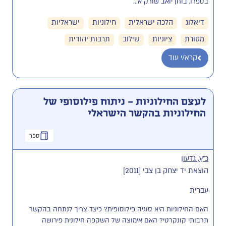
בספרו, בוחן יואב שורק א...
דיאלוג
הלכה ישראלית
חילוניות
ישראליות
מסורת
ציוניות
שילוב
תרבות יהודית
קרא/י עוד
לעצם החילוניות – ניתוח פילוסופי של
החילוניות בהקשר הישראלי
ספר
כ"ץ, גדעון
הוצאת יד יצחק בן צבי [2011]
עברית
האם החילוניות היא סוגיה פילוסופית? כיצד צריך לנתחה בהקשר 
תרבותי קונקרטי? האם אימוצה של השקפה חילונית פירושה 