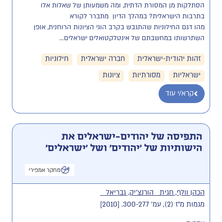
הסתלקות מן המסורת הדתית, ומה משמעותן של שאלות אלו 
בתרבות הישראלית? במהלך הדיון  מתברר לקורא 
מהו דגם החילוניות שהתגבש בקרב הוגי הציונות הרוחנית, אופן 
השתרשותו במחשבתם של אינטלקטואלים ישראלים...
זהות יהודית-ישראלית
חברה ישראלית
חילוניות
ישראליות
מסורתיות
ציונות
קרא/י עוד
התפיסה של יהודים-ישראלים את
הישותיות של 'יהודים' ושל 'ישראלים'
מחקר אמפירי
הכהן וולף, חגית
הורנצ'יק, גבריאל
מגמות מ"ז (2), עמ' 300-277. [2010]