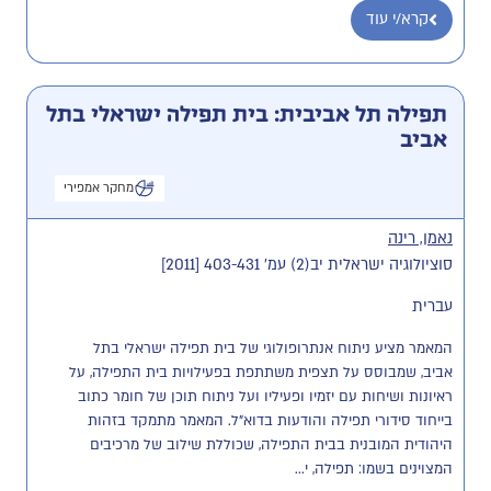
קרא/י עוד
תפילה תל אביבית: בית תפילה ישראלי בתל
אביב
מחקר אמפירי
נאמן, רינה
סוציולוגיה ישראלית יב(2) עמ' 403-431 [2011]
עברית
המאמר מציע ניתוח אנתרופולוגי של בית תפילה ישראלי בתל 
אביב, שמבוסס על תצפית משתתפת בפעילויות בית התפילה, על 
ראיונות ושיחות עם יזמיו ופעיליו ועל ניתוח תוכן של חומר כתוב 
בייחוד סידורי תפילה והודעות בדוא"ל. המאמר מתמקד בזהות 
היהודית המובנית בבית התפילה, שכוללת שילוב של מרכיבים 
המצוינים בשמו: תפילה, י...