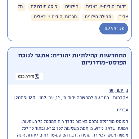
זהות יהודית-ישראלית
חילונים
פוסט מודרניזם
תל
אביב
תפילה חילונית
תרבות יהודית-ישראלית
קרא/י עוד
התחדשות קהילתיות יהודית: אתגר לנוכח
הפוסט-מודרניזם
נקודת מבט
בן יוסף, שי
אקדמות - כתב עת למחשבה יהודית , י"ג, עמ' 102 - 130 [2003]
עברית
הפוסט-מודרניזם נתפס בציבור כהלך רוח המבטל כל משמעות. 
אמונת ישראל, כידוע, מייחסת משמעות לכל נברא, ובתוך כך לכל 
מעשה אנוש. לכאורה, סתירה זו בין הפוסט-מודרניזם ליהדות אינה 