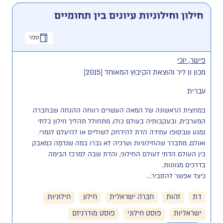
חילון וחילוניות עיונים בין תחומיים
ספר
פישר, יוכי
מכון ון ליר והוצאת הקיבוץ המאוחד [2015]
עברית
במחצית הראשונה של המאה העשרים רווחה ההנחה שבחברה 
המערבית, ובעקבותיה בעולם כולו, מתחולל תהליך חילון בלתי 
נמנע שבסופו עתידה הדת להידחק לשוליים או להיעלם לגמרי. 
ואולם, מתברר שהחילוניות וערכיה לא גברו במה שנדמָה כמאבק 
בין העולם הדתי לעולם החילוני, והדת שבה למרכז הבימה 
כיצד אפשר להסביר...
דת
זהות
חברה ישראלית
חילון
חילוניות
ישראליות
פוסט חילוני
פוסט מודרניזם