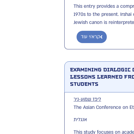
This entry provides a compr
1970s to the present. Irsha
Jewish canon is reinterprete
קרא/י עוד
Examining Dialogic 
Lessons Learned fro
Students
ליפז שמוע-ניר
The Asian Conference on Ethi
אנגלית
This study focuses on acade