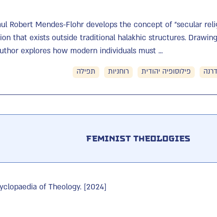
 Paul Robert Mendes-Flohr develops the concept of "secular relig
ion that exists outside traditional halakhic structures. Drawin
author explores how modern individuals must ...
דרנה
פילוסופיה יהודית
רוחניות
תפילה
Feminist Theologies
yclopaedia of Theology. [2024]