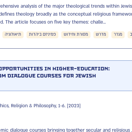
ehensive analysis of the major theological trends within Jewi
i defines theology broadly as the conceptual religious framew
d. The article focuses on five key themes: challe...
מגדר
מדרש
מסורת וחידוש
פמיניזם ביהדות
תיאולוגיה
Opportunities in Higher-Education:
m Dialogue Courses for Jewish
cs, Religion & Philosophy, 1-6. [2023]
mic dialogue courses bringing together secular and religious 