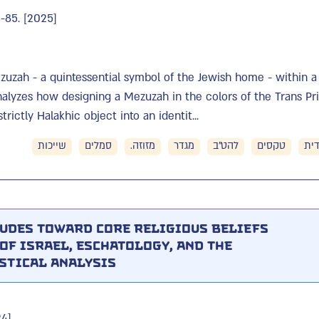
9-85. [2025]
ezuzah - a quintessential symbol of the Jewish home - within a
alyzes how designing a Mezuzah in the colors of the Trans Prid
trictly Halakhic object into an identit...
דית
טקסים
להט"ב
מגדר
מזוזה.
סמלים
שייכות
tudes toward Core Religious Beliefs
 of Israel, Eschatology, and the
stical Analysis
24]