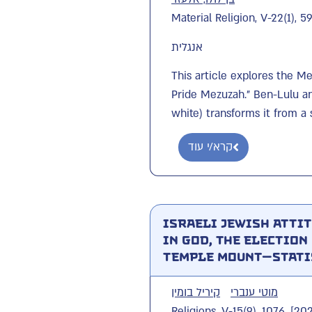
Material Religion, V-22(1), 5
אנגלית
This article explores the M
Pride Mezuzah." Ben-Lulu an
white) transforms it from a s
קרא/י עוד
Israeli Jewish Atti
in God, the Election
Temple Mount—Stati
מוטי ענברי
קיריל בומין
Religions, V-15(9), 1076. [20