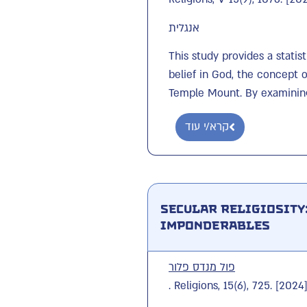
אנגלית
This study provides a statis
belief in God, the concept o
Temple Mount. By examining 
קרא/י עוד
Secular Religiosity
Imponderables
פול מנדס פלור
. Religions, 15(6), 725. [2024