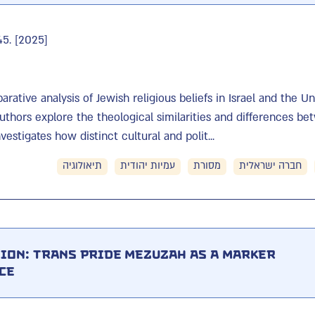
45. [2025]
arative analysis of Jewish religious beliefs in Israel and the U
authors explore the theological similarities and differences 
estigates how distinct cultural and polit...
חברה ישראלית
מסורת
עמיות יהודית
תיאולוגיה
ion: Trans Pride Mezuzah as a Marker
ce