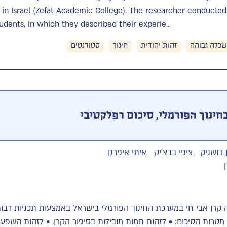
n in Israel (Zefat Academic College). The researcher conducted
udents, in which they described their experie...
כלה גבוהה
זהות יהודית
חינוך
סטודנטים
חינוך הפורמלי, סיכום רפלקטיבי
ן דושניק
ציפי בבצ'יק
איתי איפרגן
ים 1993 ו 2018- פעלה קרן אבי חי במערכת החינוך הפורמלי בישראל באמצעות תכניות
מטרות הסיכום: • לזהות תמות מובילות בסיפור הקרן. • לזהות השפע