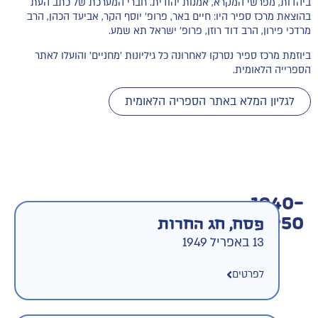
ביהדות, מפרשי המקרא, אמנות יהודית. חברי המערכת של כתב העת
בהוצאת מרכז ספיר היו: חיים באר, פרופ׳ יוסף הקר, אביעד הכהן, הרב
מרדכי פירון, הרב דוד רוזן, פרופ׳ ישראל תא שמע.
ביוזמת מרכז ספיר נסרקו לאחרונה כל גיליונות 'מחניים' והועלו לאתר
הספרייה הלאומית.
לגליון המלא באתר הספריה הלאומית
1940-
1950
פסח, חג החרות
13 באפריל 1949
לפרטים