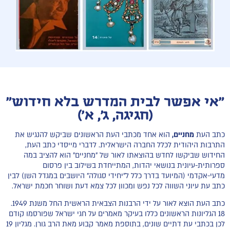
"אי אפשר לבית המדרש בלא חידוש"
(חגיגה, ג', א')
כתב העת
מחניים,
הוא אחד מכתבי העת הראשונים שביקש להנגיש את
התרבות היהודית לכלל החברה הישראלית. לדברי מייסדי כתב העת,
החידוש שביקשו לחדש בהוצאתו לאור של "מחניים" הוא להציב במה
ספרותית-עיונית בנושאי יהדות, המתייחדת בשילוב בין פרסום
מדעי-אקדמי (המיועד בדרך כלל ל"יחידי סגולה" היושבים במגדל השן) לבין
כתב עת עיוני השווה לכל נפש ומכוון לכל צמא דעת ושוחר חכמת ישראל.
כתב העת הוצא לאור על ידי הרבנות הצבאית הראשית החל משנת 1949.
18 הגליונות הראשונים כללו בעיקר מאמרים על חגי ישראל שפורסמו קודם
לכן בכתבי עת דתיים שונים, בתוספת מאמר קבוע מאת הרב גורן. מגליון 19