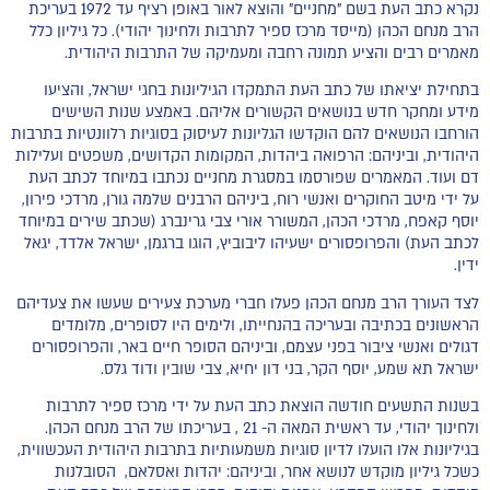
נקרא כתב העת בשם "מחניים" והוצא לאור באופן רציף עד 1972 בעריכת
הרב מנחם הכהן (מייסד מרכז ספיר לתרבות ולחינוך יהודי). כל גיליון כלל
מאמרים רבים והציע תמונה רחבה ומעמיקה של התרבות היהודית.
בתחילת יציאתו של כתב העת התמקדו הגיליונות בחגי ישראל, והציעו
מידע ומחקר חדש בנושאים הקשורים אליהם. באמצע שנות השישים
הורחבו הנושאים להם הוקדשו הגליונות לעיסוק בסוגיות רלוונטיות בתרבות
היהודית, וביניהם: הרפואה ביהדות, המקומות הקדושים, משפטים ועלילות
דם ועוד. המאמרים שפורסמו במסגרת מחניים נכתבו במיוחד לכתב העת
על ידי מיטב החוקרים ואנשי רוח, ביניהם הרבנים שלמה גורן, מרדכי פירון,
יוסף קאפח, מרדכי הכהן, המשורר אורי צבי גרינברג (שכתב שירים במיוחד
לכתב העת) והפרופסורים ישעיהו ליבוביץ, הוגו ברגמן, ישראל אלדד, יגאל
ידין.
לצד העורך הרב מנחם הכהן פעלו חברי מערכת צעירים שעשו את צעדיהם
הראשונים בכתיבה ובעריכה בהנחייתו, ולימים היו לסופרים, מלומדים
דגולים ואנשי ציבור בפני עצמם, וביניהם הסופר חיים באר, והפרופסורים
ישראל תא שמע, יוסף הקר, בני דון יחיא, צבי שובין ודוד גלס.
בשנות התשעים חודשה הוצאת כתב העת על ידי מרכז ספיר לתרבות
ולחינוך יהודי, עד ראשית המאה ה- 21 , בעריכתו של הרב מנחם הכהן.
בגיליונות אלו הועלו לדיון סוגיות משמעותיות בתרבות היהודית העכשווית,
כשכל גיליון מוקדש לנושא אחר, וביניהם: יהדות ואסלאם, הסובלנות